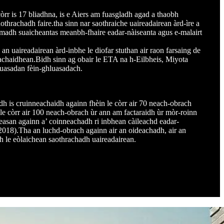
òrr is 17 bliadhna, is e Aiers am fuasgladh agad a thaobh
othrachadh faire.tha sinn nar saothraiche uaireadairean àrd-ìre a
iomadh suaicheantas meanbh-fhaire eadar-nàiseanta agus e-malairt
an uaireadairean àrd-inbhe le diofar stuthan air raon farsaing de
chaidhean.Bidh sinn ag obair le ETA na h-Eilbheis, Miyota
luasadan fèin-ghluasadach.
h is cruinneachaidh againn fhèin le còrr air 70 neach-obrach
e còrr air 100 neach-obrach ùr ann am factaraidh ùr mòr-roinn
easan againn a’ coinneachadh ri inbhean càileachd eadar-
2018).Tha an luchd-obrach againn air an oideachadh, air an
h le eòlaichean saothrachadh uaireadairean.