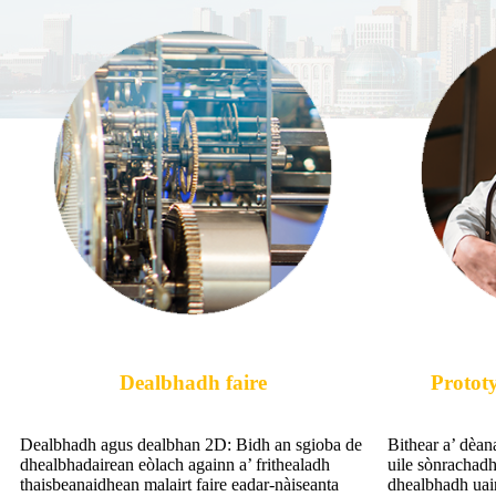
Dealbhadh faire
Prototy
Dealbhadh agus dealbhan 2D: Bidh an sgioba de
Bithear a’ dèan
dhealbhadairean eòlach againn a’ frithealadh
uile sònrachad
thaisbeanaidhean malairt faire eadar-nàiseanta
dhealbhadh uair