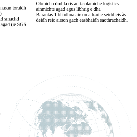
Obraich còmhla ris an t-solaraiche logistics
anasan toraidh
ainmichte agad agus lìbhrig e dha
)
Barantas 1 bliadhna airson a h-uile seirbheis às
aid smachd
deidh reic airson gach easbhaidh saothrachaidh.
e agad (ie SGS
n