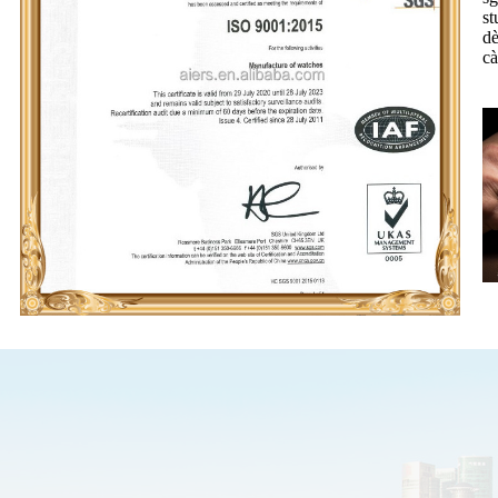
st
dè
cà