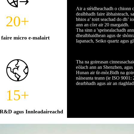
Air a stèidheachadh o chionn c
dealbhadh faire àbhaisteach, sa
20
+
bhios a’ toirt seachad do dh’ 
ann an còrr air 20 margaidh.
Tha sinn a 'speisealachadh ann 
dhealbhaidhean agus de shònra
faire micro e-malairt
Iapanach, Seiko quartz agus g
Tha na goireasan cinneasachaid
eòlach ann an Shenzhen, agus l
Hunan air tìr-mòr.Bidh na goir
nàiseanta teann (ie ISO 9001: 
dearbhadh agus air an riaghlad
15
+
 R&D agus Innleadaireachd