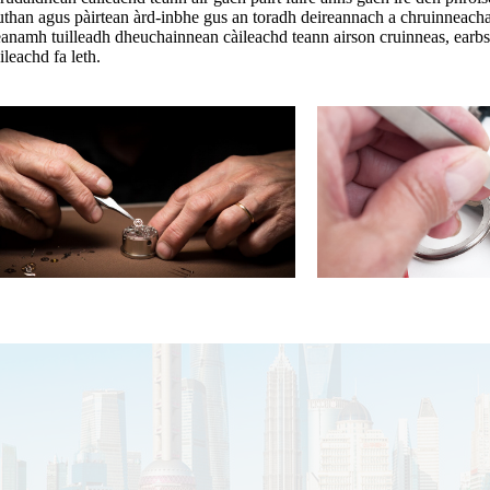
uthan agus pàirtean àrd-inbhe gus an toradh deireannach a chruinneacha
anamh tuilleadh dheuchainnean càileachd teann airson cruinneas, earbs
ileachd fa leth.