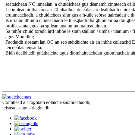
seataichean NC innealan, a chuidicheas gus dèanamh cinnteach càile
Le innleadair tha còrr air 20 bliadhna de eòlas air dealbhadh uaireada
cruinneachadh, a chuidicheas sinn gus a h-uile seòrsa uaireadair a th
Is urrainn dhuinn cuideachadh le fuasgladh fhaighinn air na duilghe
proifeasanta agus na sgilean againn mu uaireadairean.
Sa mhòr-chuid toradh àrd-inbhe le stuth stàilinn / umha / titanium /
agus Moulding.
Faodaidh siostam làn QC an seo stèidhichte air an inbhe càileachd 
teicneòlas reusanta.
Bidh dealbhadh gnàthaichte agus dìomhaireachdan gnìomhachais air 
Coimhead air foghlam eòlaiche saothrachaidh,
teisteanas agus riaghladh.