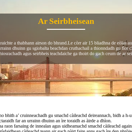
Ar Seirbheisean
nraichte a thabhann airson do bhrand.Le còrr air 15 bliadhna de eòlas 
rrainn dhuinn gu sgiobalta beachdan cruthachail a thionndadh gu fìor 
hiosrachadh agus seirbheis teachdaiche ga thoirt do gach ceum de ar se
o bhith a’ cruinneachadh gu smachd càileachd deireannach, bidh a h-uile
ctaraidh far an urrainn dhuinn an ìre toraidh as àirde a dhìon.
a raon farsaing de innealan agus uidheamachd smachd càileachd again
rùdaidhean càileachd teann air gach pàirt faire anns gach ìre den phrò