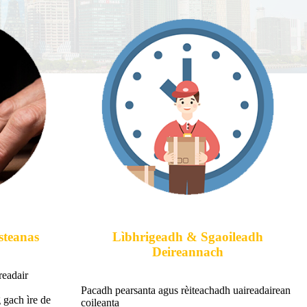
steanas
Lìbhrigeadh & Sgaoileadh
Deireannach
readair
Pacadh pearsanta agus rèiteachadh uaireadairean
 gach ìre de
coileanta