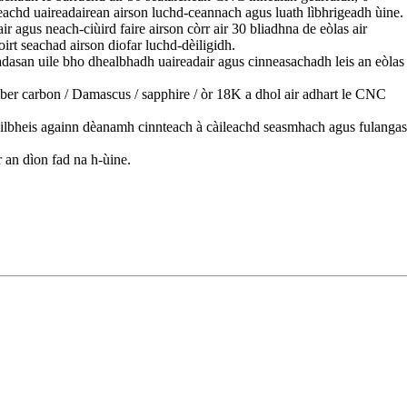
achd uaireadairean airson luchd-ceannach agus luath lìbhrigeadh ùine.
ir agus neach-ciùird faire airson còrr air 30 bliadhna de eòlas air
oirt seachad airson diofar luchd-dèiligidh.
adasan uile bho dhealbhadh uaireadair agus cinneasachadh leis an eòlas
 fiber carbon / Damascus / sapphire / òr 18K a dhol air adhart le CNC
Eilbheis againn dèanamh cinnteach à càileachd seasmhach agus fulangas
an dìon fad na h-ùine.