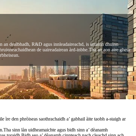
ann an dealbhadh, R&D agus innleadaireachd, is urrainn dhuinn
chruinneachaidhean de uaireadairean àrd-inbhe.Tha an aon aire gheur
irbheisean.
 ìre den phròiseas saothrachaidh a’ gabhail àite taobh a-staigh ar
n.Tha sinn làn uidheamaichte agus bidh sinn a’ dèanamh
iseas toraidh.Bidh seo a’ dèanamh cinnteach nach cleachd sinn ach