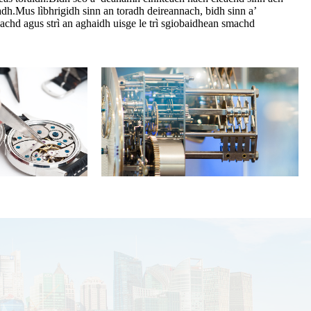
dh.Mus lìbhrigidh sinn an toradh deireannach, bidh sinn a’
achd agus strì an aghaidh uisge le trì sgiobaidhean smachd