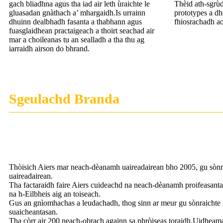
gach bliadhna agus tha iad air leth ùraichte le
Thèid ath-sgrù
gluasadan gnàthach a’ mhargaidh.Is urrainn
prototypes a dh
dhuinn dealbhadh fasanta a thabhann agus
fhiosrachadh a
fuasglaidhean practaigeach a thoirt seachad air
mar a choileanas tu an sealladh a tha thu ag
iarraidh airson do bhrand.
Sgeulachd Branda
Thòisich Aiers mar neach-dèanamh uaireadairean bho 2005, gu sònr
uaireadairean.
Tha factaraidh faire Aiers cuideachd na neach-dèanamh proifeasanta 
na h-Eilbheis aig an toiseach.
Gus an gnìomhachas a leudachadh, thog sinn ar meur gu sònraichte a
suaicheantasan.
Tha còrr air 200 neach-obrach againn sa phròiseas toraidh.Uidheam