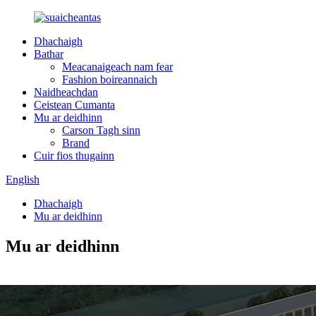
Dhachaigh
Bathar
Meacanaigeach nam fear
Fashion boireannaich
Naidheachdan
Ceistean Cumanta
Mu ar deidhinn
Carson Tagh sinn
Brand
Cuir fios thugainn
English
Dhachaigh
Mu ar deidhinn
Mu ar deidhinn