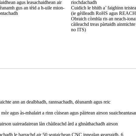
daidhean agus leasachaidhean air
riochdachadh
èanamh gus an tèid a h-uile mion-
Cuidich le bhith a’ faighinn teiste
ontachadh
(ie gèilleadh RoHS agus REACH
Obraich còmhla ris an neach-ion
càileachd treas pàrtaidh ainmicht
no ITS)
aichte ann an dealbhadh, rannsachadh, dèanamh agus reic
mòr agus às-mhalairt a rinn cùisean agus pàirtean airson suaicheantasa
irson uaireadairean làn chàileachd àrd a ghnàthachadh airson
achadh le barrachd air 50 seataichean CNC innealan gearraidh, 6