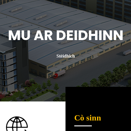
MU AR DEIDHINN
Stèidhich
Cò sinn