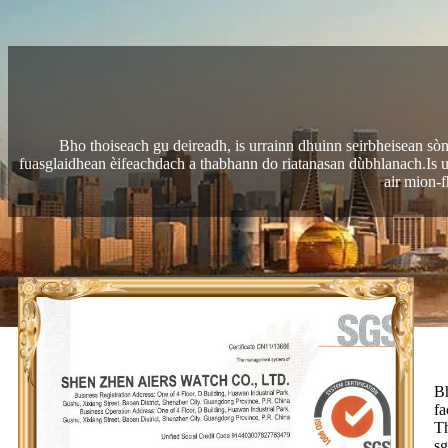
Bho thoiseach gu deireadh, is urrainn dhuinn seirbheisean sò
fuasglaidhean èifeachdach a thabhann do riatanasan dùbhlanach.Is u
air mion-f
Bh
fa
Th
sg