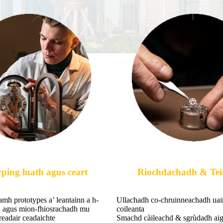
ping luath agus ceart
Riochdachadh & Tei
amh prototypes a’ leantainn a h-
Ullachadh co-chruinneachadh uai
h agus mion-fhiosrachadh mu
coileanta
eadair ceadaichte
Smachd càileachd & sgrùdadh aig