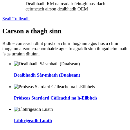
Dealbhadh RM uaireadair fèin-ghluasadach
ceirmeach airson dealbhadh OEM
Seall Tuilleadh
Carson a thagh sinn
Bidh e comasach dhut puist-d a chuir thugainn agus fios a chuir
thugainn airson co-chomhairle agus freagraidh sinn thugad cho luath
‘s as urrainn dhuinn.
Dealbhadh Sàr-mhath (Duaisean)
Pròiseas Stardard Càileachd na h-Eilbheis
Lìbhrigeadh Luath