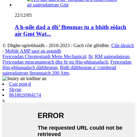
22/12/05
A h-uile dad a dh’ fheumas tu a bhith eòlach
air Gmt Wat...
© Dlighe-sgrìobhaidh - 2010-2023 : Gach còir glèidhte.
Clàr-làraich
-
Mobile AMP saor an asgaidh
Freiceadan Chronograph Mens Mechanical
,
fir
,
RM uaireadairean
,
Freiceadan meacanaigeach dha fir gu fèin-ghluasadach
,
Freiceadan
fèin-ghluasadach dàibhearan
,
Bidh dàibhearan a’ coimhead
uaireadairean fireannaich 200 Atm
,
Cuir post-d
Skype
8618026984174
x