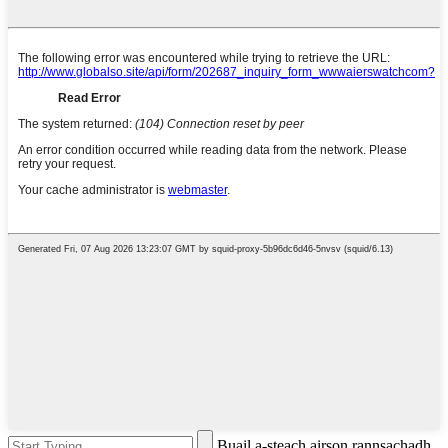
Buail a-steach airson rannsachadh