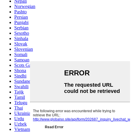
Nepali
Norwegian
Pashto
Persian
Punjabi
Serbian
Sesotho
Sinhala
Slovak
Slovenian
Somali
Samoan
Scots Gaelic
Shona
Sindhi
Sundanese
Swahili
Tajik
Tamil
Telugu
Thai
Ukrainian
Urdu
Uzbek
Vietnamese