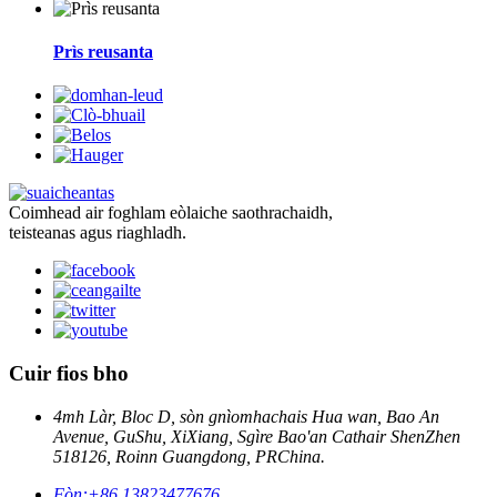
Prìs reusanta
Coimhead air foghlam eòlaiche saothrachaidh,
teisteanas agus riaghladh.
Cuir fios bho
4mh Làr, Bloc D, sòn gnìomhachais Hua wan, Bao An
Avenue, GuShu, XiXiang, Sgìre Bao'an Cathair ShenZhen
518126, Roinn Guangdong, PRChina.
Fòn:
+86 13823477676