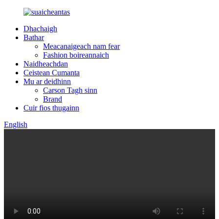
Dhachaigh
Bathar
Meacanaigeach nam fear
Fashion boireannaich
Naidheachdan
Ceistean Cumanta
Mu ar deidhinn
Carson Tagh sinn
Brand
Cuir fios thugainn
English