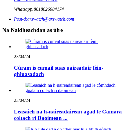
Whatsapp:
8618026984174
Post-d:
arswatch@arswatch.com
Na Naidheachdan as ùire
23/04/24
Cùram is cumail suas uaireadair fèin-
ghluasadach
23/04/24
Leasaich na h-uaireadairean agad le Camara
coltach ri Daoimean ...