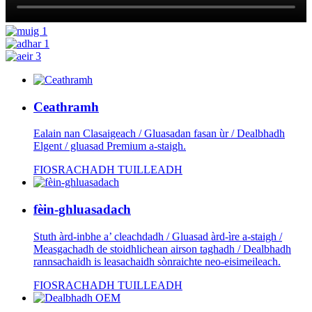
Ceathramh
Ealain nan Clasaigeach / Gluasadan fasan ùr / Dealbhadh
Elgent / gluasad Premium a-staigh.
FIOSRACHADH TUILLEADH
fèin-ghluasadach
Stuth àrd-inbhe a’ cleachdadh / Gluasad àrd-ìre a-staigh /
Measgachadh de stoidhlichean airson taghadh / Dealbhadh
rannsachaidh is leasachaidh sònraichte neo-eisimeileach.
FIOSRACHADH TUILLEADH