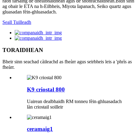
raon farsaing de dhealbhaidhean agus de shònrachaidhean.Bidh sinn
ag obair le ETA na h-Eilbheis, Miyota Iapanach, Seiko quartz agus
gluasadan fèin-ghluasadach.
Seall Tuilleadh
TORAIDHEAN
Bheir sinn seachad càileachd as fheàrr agus seirbheis leis a 'phrìs as
fheàrr.
K9 criostal 800
Uairean dealbhaidh RM tonneu fèin-ghluasadach
làn criostail soilleir
ceramaig1