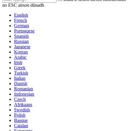
no ESC airson dùnadh
English
French
German
Portuguese
Spanish
Russian
Japanese
Korean
Arabic
Irish
Greek
Turkish
Italian
Danish
Romanian
Indonesian
Czech
Afrikaans
Swedish
Polish
Basque
Catalan
Esperanto