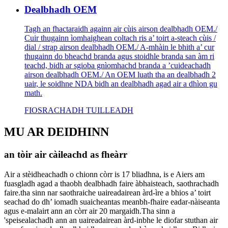
Dealbhadh OEM
Tagh an fhactaraidh againn air cùis airson dealbhadh OEM./
Cuir thugainn ìomhaighean coltach ris a’ toirt a-steach cùis /
dial / strap airson dealbhadh OEM./ A-mhàin le bhith a’ cur
thugainn do bheachd branda agus stoidhle branda san àm ri
teachd, bidh ar sgioba gnìomhachd branda a ’cuideachadh
airson dealbhadh OEM./ An OEM luath tha an dealbhadh 2
uair, le soidhne NDA bidh an dealbhadh agad air a dhìon gu
math.
FIOSRACHADH TUILLEADH
MU AR DEIDHINN
an tòir air càileachd as fheàrr
Air a stèidheachadh o chionn còrr is 17 bliadhna, is e Aiers am
fuasgladh agad a thaobh dealbhadh faire àbhaisteach, saothrachadh
faire.tha sinn nar saothraiche uaireadairean àrd-ìre a bhios a’ toirt
seachad do dh’ iomadh suaicheantas meanbh-fhaire eadar-nàiseanta
agus e-malairt ann an còrr air 20 margaidh.Tha sinn a
'speisealachadh ann an uaireadairean àrd-inbhe le diofar stuthan air