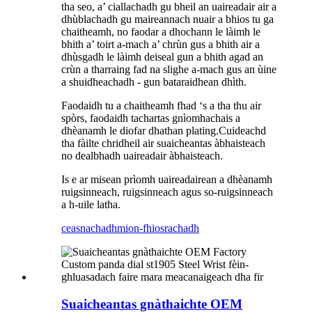
tha seo, a’ ciallachadh gu bheil an uaireadair air a
dhùblachadh gu maireannach nuair a bhios tu ga
chaitheamh, no faodar a dhochann le làimh le
bhith a’ toirt a-mach a’ chrùn gus a bhith air a
dhùsgadh le làimh deiseal gun a bhith agad an
crùn a tharraing fad na slighe a-mach gus an ùine
a shuidheachadh - gun bataraidhean dhìth.
Faodaidh tu a chaitheamh fhad ‘s a tha thu air
spòrs, faodaidh tachartas gnìomhachais a
dhèanamh le diofar dhathan plating.Cuideachd
tha fàilte chridheil air suaicheantas àbhaisteach
no dealbhadh uaireadair àbhaisteach.
Is e ar misean prìomh uaireadairean a dhèanamh
ruigsinneach, ruigsinneach agus so-ruigsinneach
a h-uile latha.
ceasnachadh
mion-fhiosrachadh
Suaicheantas gnàthaichte OEM