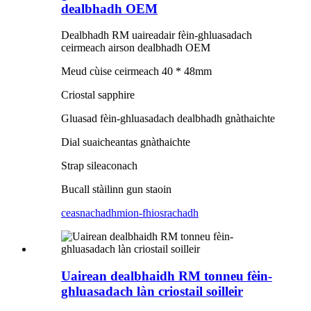
dealbhadh OEM
Dealbhadh RM uaireadair fèin-ghluasadach
ceirmeach airson dealbhadh OEM
Meud cùise ceirmeach 40 * 48mm
Criostal sapphire
Gluasad fèin-ghluasadach dealbhadh gnàthaichte
Dial suaicheantas gnàthaichte
Strap sileaconach
Bucall stàilinn gun staoin
ceasnachadh
mion-fhiosrachadh
Uairean dealbhaidh RM tonneu fèin-
ghluasadach làn criostail soilleir