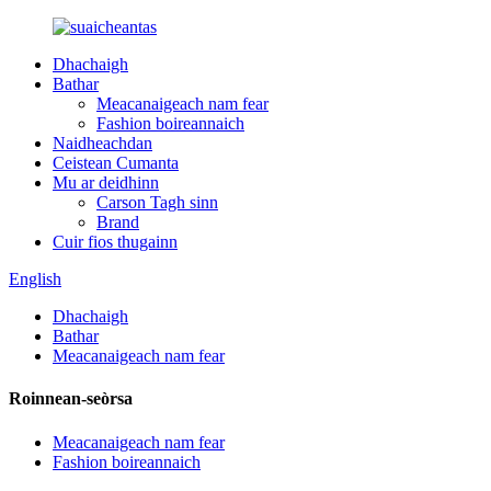
Dhachaigh
Bathar
Meacanaigeach nam fear
Fashion boireannaich
Naidheachdan
Ceistean Cumanta
Mu ar deidhinn
Carson Tagh sinn
Brand
Cuir fios thugainn
English
Dhachaigh
Bathar
Meacanaigeach nam fear
Roinnean-seòrsa
Meacanaigeach nam fear
Fashion boireannaich