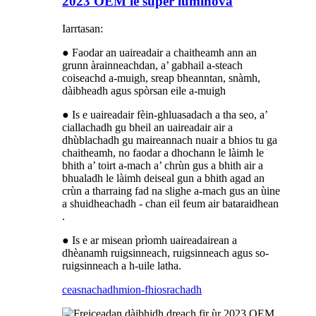
2023 OEM le super luminova
Iarrtasan:
● Faodar an uaireadair a chaitheamh ann an
grunn àrainneachdan, a’ gabhail a-steach
coiseachd a-muigh, sreap bheanntan, snàmh,
dàibheadh ​​​​agus spòrsan eile a-muigh
● Is e uaireadair fèin-ghluasadach a tha seo, a’
ciallachadh gu bheil an uaireadair air a
dhùblachadh gu maireannach nuair a bhios tu ga
chaitheamh, no faodar a dhochann le làimh le
bhith a’ toirt a-mach a’ chrùn gus a bhith air a
bhualadh le làimh deiseal gun a bhith agad an
crùn a tharraing fad na slighe a-mach gus an ùine
a shuidheachadh - chan eil feum air bataraidhean
.
● Is e ar misean prìomh uaireadairean a
dhèanamh ruigsinneach, ruigsinneach agus so-
ruigsinneach a h-uile latha.
ceasnachadh
mion-fhiosrachadh