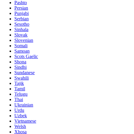
Pashto
Persian
Punjabi
Serbian
Sesotho
Sinhala
Slovak
Slovenian
Somali
Samoan
Scots Gaelic
Shona
Sindhi
Sundanese
Swahili
Tajik
Tamil
Telugu
Thai
Ukrainian
Urdu
Uzbek
Vietnamese
Welsh
Xhosa