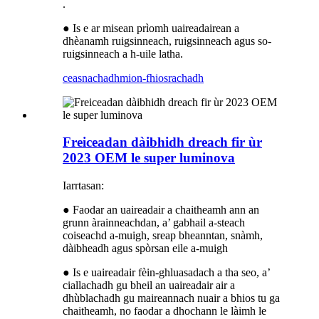
.
● Is e ar misean prìomh uaireadairean a
dhèanamh ruigsinneach, ruigsinneach agus so-
ruigsinneach a h-uile latha.
ceasnachadh
mion-fhiosrachadh
Freiceadan dàibhidh dreach fir ùr
2023 OEM le super luminova
Iarrtasan:
● Faodar an uaireadair a chaitheamh ann an
grunn àrainneachdan, a’ gabhail a-steach
coiseachd a-muigh, sreap bheanntan, snàmh,
dàibheadh ​​​​agus spòrsan eile a-muigh
● Is e uaireadair fèin-ghluasadach a tha seo, a’
ciallachadh gu bheil an uaireadair air a
dhùblachadh gu maireannach nuair a bhios tu ga
chaitheamh, no faodar a dhochann le làimh le