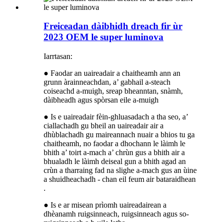
Freiceadan dàibhidh dreach fir ùr
2023 OEM le super luminova
Iarrtasan:
● Faodar an uaireadair a chaitheamh ann an
grunn àrainneachdan, a’ gabhail a-steach
coiseachd a-muigh, sreap bheanntan, snàmh,
dàibheadh ​​​​agus spòrsan eile a-muigh
● Is e uaireadair fèin-ghluasadach a tha seo, a’
ciallachadh gu bheil an uaireadair air a
dhùblachadh gu maireannach nuair a bhios tu ga
chaitheamh, no faodar a dhochann le làimh le
bhith a’ toirt a-mach a’ chrùn gus a bhith air a
bhualadh le làimh deiseal gun a bhith agad an
crùn a tharraing fad na slighe a-mach gus an ùine
a shuidheachadh - chan eil feum air bataraidhean
.
● Is e ar misean prìomh uaireadairean a
dhèanamh ruigsinneach, ruigsinneach agus so-