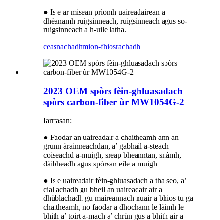
● Is e ar misean prìomh uaireadairean a
dhèanamh ruigsinneach, ruigsinneach agus so-
ruigsinneach a h-uile latha.
ceasnachadh
mion-fhiosrachadh
2023 OEM spòrs fèin-ghluasadach
spòrs carbon-fiber ùr MW1054G-2
Iarrtasan:
● Faodar an uaireadair a chaitheamh ann an
grunn àrainneachdan, a’ gabhail a-steach
coiseachd a-muigh, sreap bheanntan, snàmh,
dàibheadh ​​​​agus spòrsan eile a-muigh
● Is e uaireadair fèin-ghluasadach a tha seo, a’
ciallachadh gu bheil an uaireadair air a
dhùblachadh gu maireannach nuair a bhios tu ga
chaitheamh, no faodar a dhochann le làimh le
bhith a’ toirt a-mach a’ chrùn gus a bhith air a