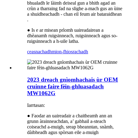
bhualadh le làimh deiseal gun a bhith agad an
crùn a tharraing fad na slighe a-mach gus an ùine
a shuidheachadh - chan eil feum air bataraidhean
.
● Is e ar misean prìomh uaireadairean a
dhèanamh ruigsinneach, ruigsinneach agus so-
ruigsinneach a h-uile latha.
ceasnachadh
mion-fhiosrachadh
2023 dreach gnìomhachais ùr OEM
cruinne faire fèin-ghluasadach
MW1062G
Iarrtasan:
● Faodar an uaireadair a chaitheamh ann an
grunn àrainneachdan, a’ gabhail a-steach
coiseachd a-muigh, sreap bheanntan, snàmh,
dàibheadh ​​​​agus spòrsan eile a-muigh