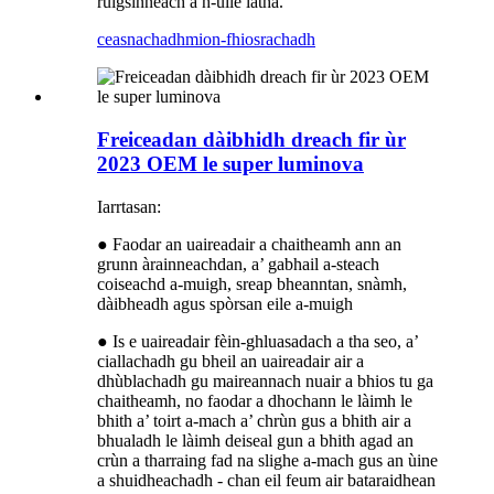
ruigsinneach a h-uile latha.
ceasnachadh
mion-fhiosrachadh
Freiceadan dàibhidh dreach fir ùr
2023 OEM le super luminova
Iarrtasan:
● Faodar an uaireadair a chaitheamh ann an
grunn àrainneachdan, a’ gabhail a-steach
coiseachd a-muigh, sreap bheanntan, snàmh,
dàibheadh ​​​​agus spòrsan eile a-muigh
● Is e uaireadair fèin-ghluasadach a tha seo, a’
ciallachadh gu bheil an uaireadair air a
dhùblachadh gu maireannach nuair a bhios tu ga
chaitheamh, no faodar a dhochann le làimh le
bhith a’ toirt a-mach a’ chrùn gus a bhith air a
bhualadh le làimh deiseal gun a bhith agad an
crùn a tharraing fad na slighe a-mach gus an ùine
a shuidheachadh - chan eil feum air bataraidhean