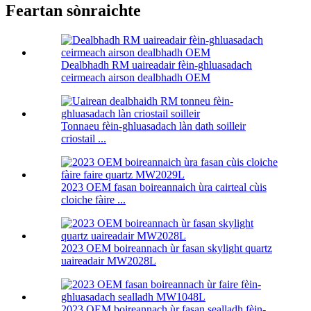
Feartan sònraichte
Dealbhadh RM uaireadair fèin-ghluasadach
ceirmeach airson dealbhadh OEM
Tonnaeu fèin-ghluasadach làn dath soilleir
criostail ...
2023 OEM fasan boireannaich ùra cairteal cùis
cloiche fàire ...
2023 OEM boireannach ùr fasan skylight quartz
uaireadair MW2028L
2023 OEM boireannach ùr fasan sealladh fèin-