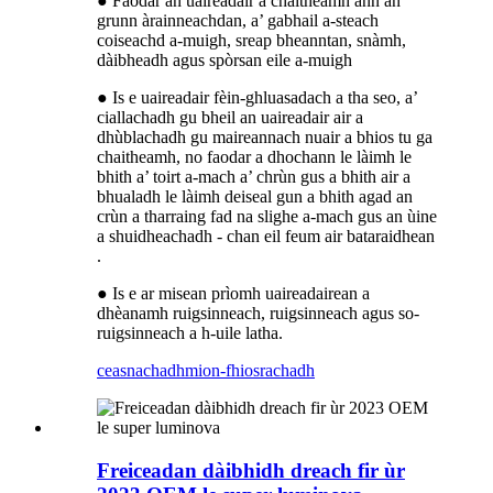
● Faodar an uaireadair a chaitheamh ann an
grunn àrainneachdan, a’ gabhail a-steach
coiseachd a-muigh, sreap bheanntan, snàmh,
dàibheadh ​​​​agus spòrsan eile a-muigh
● Is e uaireadair fèin-ghluasadach a tha seo, a’
ciallachadh gu bheil an uaireadair air a
dhùblachadh gu maireannach nuair a bhios tu ga
chaitheamh, no faodar a dhochann le làimh le
bhith a’ toirt a-mach a’ chrùn gus a bhith air a
bhualadh le làimh deiseal gun a bhith agad an
crùn a tharraing fad na slighe a-mach gus an ùine
a shuidheachadh - chan eil feum air bataraidhean
.
● Is e ar misean prìomh uaireadairean a
dhèanamh ruigsinneach, ruigsinneach agus so-
ruigsinneach a h-uile latha.
ceasnachadh
mion-fhiosrachadh
Freiceadan dàibhidh dreach fir ùr