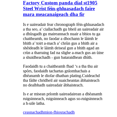
Factory Custom panda dial st1905
Steel Wrist fèin-ghluasadach faire
mara meacanaigeach dha fir
Is e uaireadair fear chronograph fèin-ghluasadach
a tha seo, a’ ciallachadh gu bheil an uaireadair air
a dhùsgadh gu maireannach nuair a bhios tu ga
chaitheamh, no faodar a dhochann le làimh le
bhith a’ toirt a-mach a’ chrùn gus a bhith air a
shèideadh le làimh deiseal gun a bhith agad an
crùn a tharraing fad na slighe a-mach gus an ùine
a shuidheachadh - gun bataraidhean dhìth.
Faodaidh tu a chaitheamh fhad ‘s a tha thu air
spòrs, faodaidh tachartas gnìomhachais a
dhèanamh le diofar dhathan plating.Cuideachd
tha fàilte chridheil air suaicheantas àbhaisteach
no dealbhadh uaireadair àbhaisteach.
Is e ar misean prìomh uaireadairean a dhèanamh
ruigsinneach, ruigsinneach agus so-ruigsinneach
a h-uile latha.
ceasnachadh
mion-fhiosrachadh