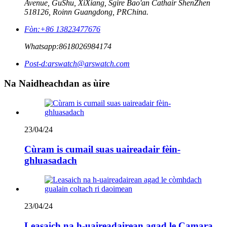
Avenue, GuShu, XiXiang, Sgìre Bao'an Cathair ShenZhen
518126, Roinn Guangdong, PRChina.
Fòn:
+86 13823477676
Whatsapp:
8618026984174
Post-d:
arswatch@arswatch.com
Na Naidheachdan as ùire
23/04/24
Cùram is cumail suas uaireadair fèin-
ghluasadach
23/04/24
Leasaich na h-uaireadairean agad le Camara