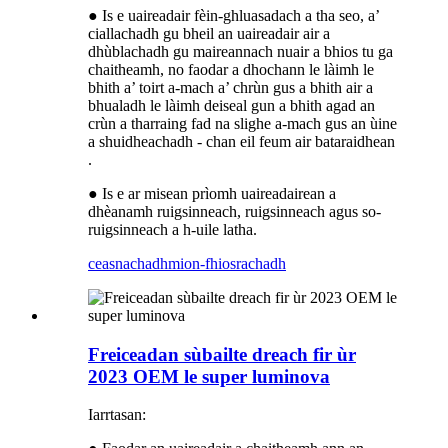
● Is e uaireadair fèin-ghluasadach a tha seo, a’
ciallachadh gu bheil an uaireadair air a
dhùblachadh gu maireannach nuair a bhios tu ga
chaitheamh, no faodar a dhochann le làimh le
bhith a’ toirt a-mach a’ chrùn gus a bhith air a
bhualadh le làimh deiseal gun a bhith agad an
crùn a tharraing fad na slighe a-mach gus an ùine
a shuidheachadh - chan eil feum air bataraidhean
.
● Is e ar misean prìomh uaireadairean a
dhèanamh ruigsinneach, ruigsinneach agus so-
ruigsinneach a h-uile latha.
ceasnachadh
mion-fhiosrachadh
Freiceadan sùbailte dreach fir ùr
2023 OEM le super luminova
Iarrtasan: