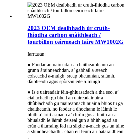
2023 OEM dealbhadh ùr cruth-
fhiodha carbon snàithleach /
tourbillon ceirmeach faire MW1002G
Iarrtasan:
● Faodar an uaireadair a chaitheamh ann an
grunn àrainneachdan, a’ gabhail a-steach
coiseachd a-muigh, sreap bheanntan, snàmh,
dàibheadh ​​​​agus spòrsan eile a-muigh
● Is e uaireadair fèin-ghluasadach a tha seo, a’
ciallachadh gu bheil an uaireadair air a
dhùblachadh gu maireannach nuair a bhios tu ga
chaitheamh, no faodar a dhochann le làimh le
bhith a’ toirt a-mach a’ chrùn gus a bhith air a
bhualadh le làimh deiseal gun a bhith agad an
crùn a tharraing fad na slighe a-mach gus an ùine
a shuidheachadh - chan eil feum air bataraidhean
.