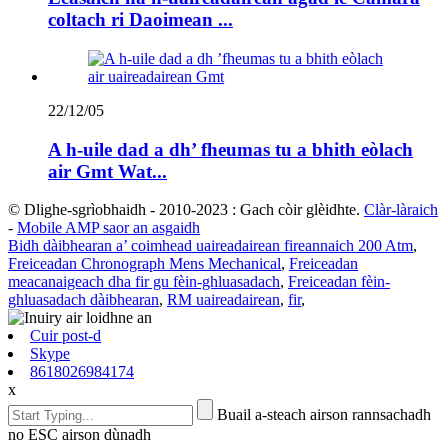
coltach ri Daoimean ...
22/12/05
A h-uile dad a dh’ fheumas tu a bhith eòlach
air Gmt Wat...
© Dlighe-sgrìobhaidh - 2010-2023 : Gach còir glèidhte.
Clàr-làraich
-
Mobile AMP saor an asgaidh
Bidh dàibhearan a’ coimhead uaireadairean fireannaich 200 Atm
,
Freiceadan Chronograph Mens Mechanical
,
Freiceadan
meacanaigeach dha fir gu fèin-ghluasadach
,
Freiceadan fèin-
ghluasadach dàibhearan
,
RM uaireadairean
,
fir
,
Cuir post-d
Skype
8618026984174
x
Buail a-steach airson rannsachadh
no ESC airson dùnadh