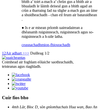
bhith a’ toirt a-mach a’ chrùn gus a bhith air a
bhualadh le làimh deiseal gun a bhith agad an
crùn a tharraing fad na slighe a-mach gus an ùine
a shuidheachadh - chan eil feum air bataraidhean
.
● Is e ar misean prìomh uaireadairean a
dhèanamh ruigsinneach, ruigsinneach agus so-
ruigsinneach a h-uile latha.
ceasnachadh
mion-fhiosrachadh
1
2
Air adhart >
>>
Duilleag 1/2
Coimhead air foghlam eòlaiche saothrachaidh,
teisteanas agus riaghladh.
Cuir fios bho
4mh Làr, Bloc D, sòn gnìomhachais Hua wan, Bao An