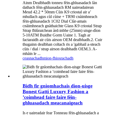
Ainm Dealbhadh tonneu fèin-ghluasadach làn
dathach fèin-ghluasadach RM uaireadairean
Meud 42.2 * 50mm Cùis K9 criostal air a’
mhullach agus cùl cùise + TR90 cnàimhneach
fèin-ghluasadach 1C02 Dial Clàr-amais
cnàimhneach gnàthaichte Glass K9 criostal Strap
Strap fhlùraichean àrd-inbhe (25mm) uisge-dìon
5-10ATM Buidhe Gorm Uaine 1. Tagh ar
factaraidh air cùis airson OEM dealbhadh.2. Cuir
thugainn dealbhan coltach ris a 'gabhail a-steach
cùis / dial / strap airson dealbhadh OEM.3. A-
mhàin le ...
ceasnachadh
mion-fhiosrachadh
Bidh fir gnìomhachais dìon-uisge
Bonest Gatti Luxury Fashion a
’coimhead faire faire fèin-
ghluasadach meacanaigeach
Is e uaireadair fear Tonneau fèin-ghluasadach a