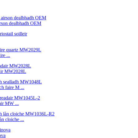
airson dealbhadh OEM
re ...
adair MW2028L
h faire M ...
air MW ...
n cloiche ...
ova