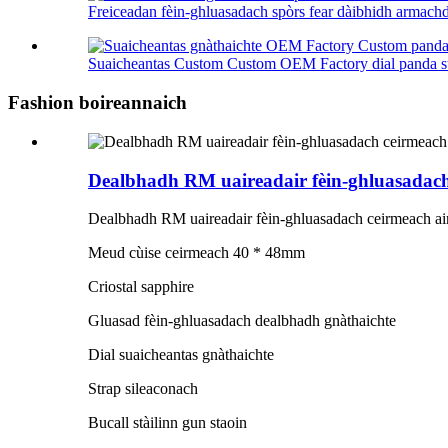
Freiceadan fèin-ghluasadach spòrs fear dàibhidh arma
Suaicheantas Custom Custom OEM Factory dial panda st1
Fashion boireannaich
Dealbhadh RM uaireadair fèin-ghluasadac
Dealbhadh RM uaireadair fèin-ghluasadach ceirmeach 
Meud cùise ceirmeach 40 * 48mm
Criostal sapphire
Gluasad fèin-ghluasadach dealbhadh gnàthaichte
Dial suaicheantas gnàthaichte
Strap sileaconach
Bucall stàilinn gun staoin