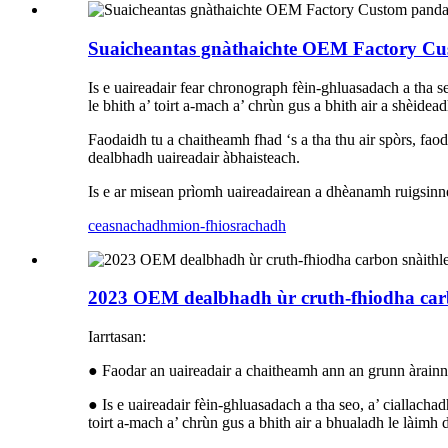
Suaicheantas gnàthaichte OEM Factory Cust
Is e uaireadair fear chronograph fèin-ghluasadach a tha s
le bhith a’ toirt a-mach a’ chrùn gus a bhith air a shèide
Faodaidh tu a chaitheamh fhad ‘s a tha thu air spòrs, fao
dealbhadh uaireadair àbhaisteach.
Is e ar misean prìomh uaireadairean a dhèanamh ruigsinne
ceasnachadh
mion-fhiosrachadh
2023 OEM dealbhadh ùr cruth-fhiodha carb
Iarrtasan:
● Faodar an uaireadair a chaitheamh ann an grunn àrainne
● Is e uaireadair fèin-ghluasadach a tha seo, a’ ciallach
toirt a-mach a’ chrùn gus a bhith air a bhualadh le làimh