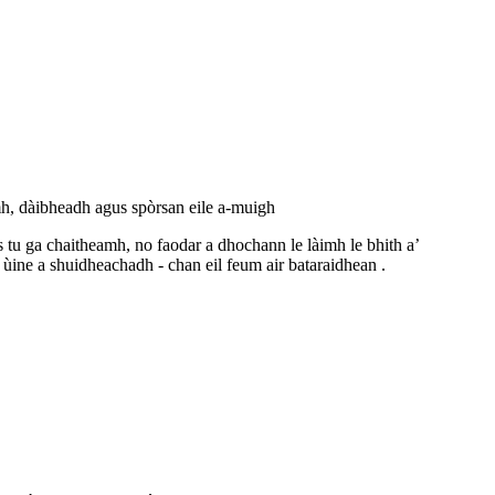
 dàibheadh ​​​​agus spòrsan eile a-muigh
s tu ga chaitheamh, no faodar a dhochann le làimh le bhith a’
n ùine a shuidheachadh - chan eil feum air bataraidhean .