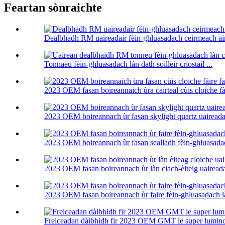
Feartan sònraichte
Dealbhadh RM uaireadair fèin-ghluasadach ceirmeach 
Tonnaeu fèin-ghluasadach làn dath soilleir criostail ...
2023 OEM fasan boireannaich ùra cairteal cùis cloiche fài
2023 OEM boireannach ùr fasan skylight quartz uaire
2023 OEM boireannach ùr fasan sealladh fèin-ghluasadac
2023 OEM fasan boireannach ùr làn clach-èiteig uairead
2023 OEM fasan boireannach ùr faire fèin-ghluasadach là
Freiceadan dàibhidh fir 2023 OEM GMT le super lumin