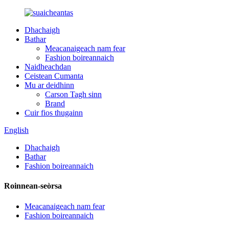
Dhachaigh
Bathar
Meacanaigeach nam fear
Fashion boireannaich
Naidheachdan
Ceistean Cumanta
Mu ar deidhinn
Carson Tagh sinn
Brand
Cuir fios thugainn
English
Dhachaigh
Bathar
Fashion boireannaich
Roinnean-seòrsa
Meacanaigeach nam fear
Fashion boireannaich