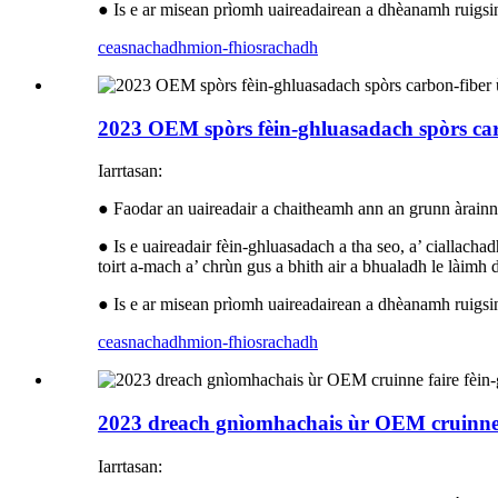
● Is e ar misean prìomh uaireadairean a dhèanamh ruigsin
ceasnachadh
mion-fhiosrachadh
2023 OEM spòrs fèin-ghluasadach spòrs c
Iarrtasan:
● Faodar an uaireadair a chaitheamh ann an grunn àrainne
● Is e uaireadair fèin-ghluasadach a tha seo, a’ ciallach
toirt a-mach a’ chrùn gus a bhith air a bhualadh le làimh
● Is e ar misean prìomh uaireadairean a dhèanamh ruigsin
ceasnachadh
mion-fhiosrachadh
2023 dreach gnìomhachais ùr OEM cruinne
Iarrtasan: