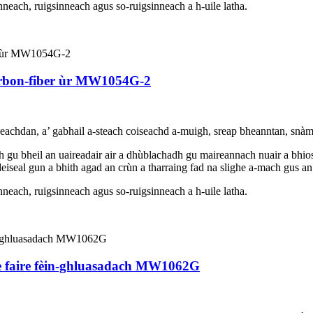
neach, ruigsinneach agus so-ruigsinneach a h-uile latha.
arbon-fiber ùr MW1054G-2
achdan, a’ gabhail a-steach coiseachd a-muigh, sreap bheanntan, snàmh,
adh gu bheil an uaireadair air a dhùblachadh gu maireannach nuair a bhio
 deiseal gun a bhith agad an crùn a tharraing fad na slighe a-mach gus a
neach, ruigsinneach agus so-ruigsinneach a h-uile latha.
 faire fèin-ghluasadach MW1062G