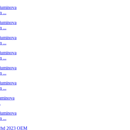
 ...
 ...
 ...
 ...
 ...
 ...
.
 ...