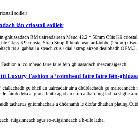
ch làn criostail soilleir
in-ghluasadach RM uaireadairean Meud 42.2 * 50mm Cùis K9 criostal a
te Glass K9 criostal Strap Strap fhlùraichean àrd-inbhe (25mm) uisg
ch ris a 'gabhail a-steach cùis / dial / strap airson dealbhadh OEM.3. 
tti Luxury Fashion a ’coimhead faire faire fèin-ghlu
 a’ ciallachadh gu bheil an uaireadair air a dhùblachadh gu maireannach
adh le làimh deiseal gun a bhith agad an crùn a tharraing fad na slighe 
daidh tachartas gnìomhachais a dhèanamh le diofar dhathan plating.Cuide
ach, ruigsinneach agus so-ruigsinneach a h-uile latha.