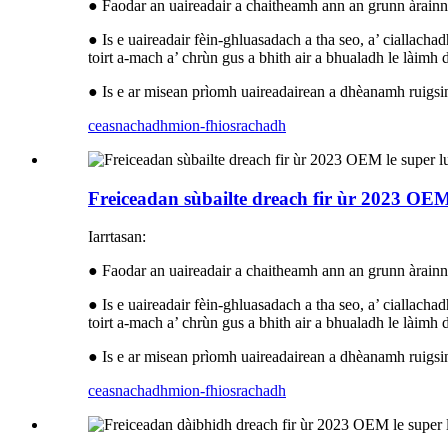
● Faodar an uaireadair a chaitheamh ann an grunn àrainne
● Is e uaireadair fèin-ghluasadach a tha seo, a’ ciallach
toirt a-mach a’ chrùn gus a bhith air a bhualadh le làimh
● Is e ar misean prìomh uaireadairean a dhèanamh ruigsin
ceasnachadh
mion-fhiosrachadh
Freiceadan sùbailte dreach fir ùr 2023 OE
Iarrtasan:
● Faodar an uaireadair a chaitheamh ann an grunn àrainne
● Is e uaireadair fèin-ghluasadach a tha seo, a’ ciallach
toirt a-mach a’ chrùn gus a bhith air a bhualadh le làimh
● Is e ar misean prìomh uaireadairean a dhèanamh ruigsin
ceasnachadh
mion-fhiosrachadh