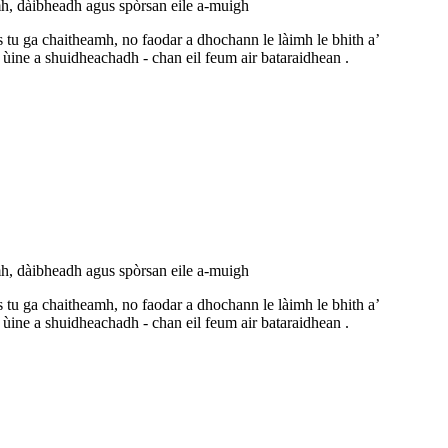
 dàibheadh ​​​​agus spòrsan eile a-muigh
s tu ga chaitheamh, no faodar a dhochann le làimh le bhith a’
n ùine a shuidheachadh - chan eil feum air bataraidhean .
 dàibheadh ​​​​agus spòrsan eile a-muigh
s tu ga chaitheamh, no faodar a dhochann le làimh le bhith a’
n ùine a shuidheachadh - chan eil feum air bataraidhean .