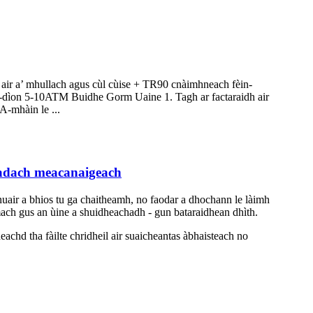
ir a’ mhullach agus cùl cùise + TR90 cnàimhneach fèin-
e-dìon 5-10ATM Buidhe Gorm Uaine 1. Tagh ar factaraidh air
A-mhàin le ...
asadach meacanaigeach
 nuair a bhios tu ga chaitheamh, no faodar a dhochann le làimh
a-mach gus an ùine a shuidheachadh - gun bataraidhean dhìth.
achd tha fàilte chridheil air suaicheantas àbhaisteach no