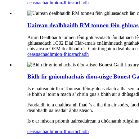
ceasnachadh
mion-fhiosrachadh
Uairean dealbhaidh RM tonneu fèin-ghluasada
Ainm Dealbhadh tonneu fèin-ghluasadach làn dathach fè
ghluasadach 1C02 Dial Clàr-amais cnàimhneach gnàthaich
cùis airson OEM dealbhadh.2. Cuir thugainn dealbhan colta
ceasnachadh
mion-fhiosrachadh
Bidh fir gnìomhachais dìon-uisge Bonest Ga
Is e uaireadair fear Tonneau fèin-ghluasadach a tha seo,
le bhith a’ toirt a-mach a’ chrùn gus a bhith air a dhùsg
Faodaidh tu a chaitheamh fhad ‘s a tha thu air spòrs, fao
dealbhadh uaireadair àbhaisteach.
Is e ar misean prìomh uaireadairean a dhèanamh ruigsinne
ceasnachadh
mion-fhiosrachadh