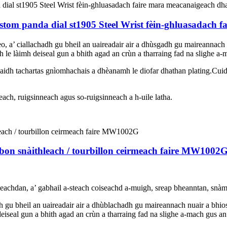
om panda dial st1905 Steel Wrist fèin-ghluasadach f
eo, a’ ciallachadh gu bheil an uaireadair air a dhùsgadh gu maireannach
adh le làimh deiseal gun a bhith agad an crùn a tharraing fad na slighe 
daidh tachartas gnìomhachais a dhèanamh le diofar dhathan plating.Cuide
ach, ruigsinneach agus so-ruigsinneach a h-uile latha.
on snàithleach / tourbillon ceirmeach faire MW1002
achdan, a’ gabhail a-steach coiseachd a-muigh, sreap bheanntan, snàmh,
adh gu bheil an uaireadair air a dhùblachadh gu maireannach nuair a bhio
 deiseal gun a bhith agad an crùn a tharraing fad na slighe a-mach gus a