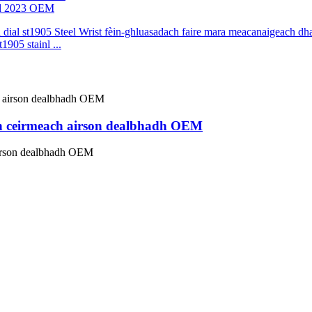
chd 2023 OEM
905 stainl ...
h ceirmeach airson dealbhadh OEM
airson dealbhadh OEM