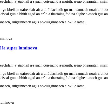
achdan, a’ gabhail a-steach coiseachd a-muigh, sreap bheanntan, snàmh,
adh gu bheil an uaireadair air a dhùblachadh gu maireannach nuair a bhio
 deiseal gun a bhith agad an crùn a tharraing fad na slighe a-mach gus a
neach, ruigsinneach agus so-ruigsinneach a h-uile latha.
M le super luminova
achdan, a’ gabhail a-steach coiseachd a-muigh, sreap bheanntan, snàmh,
adh gu bheil an uaireadair air a dhùblachadh gu maireannach nuair a bhio
 deiseal gun a bhith agad an crùn a tharraing fad na slighe a-mach gus a
neach, ruigsinneach agus so-ruigsinneach a h-uile latha.