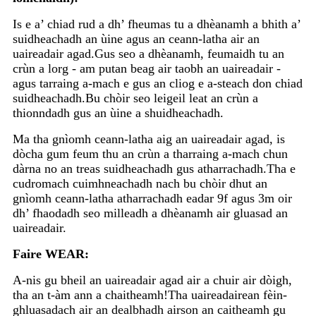
Is e a’ chiad rud a dh’ fheumas tu a dhèanamh a bhith a’
suidheachadh an ùine agus an ceann-latha air an
uaireadair agad.Gus seo a dhèanamh, feumaidh tu an
crùn a lorg - am putan beag air taobh an uaireadair -
agus tarraing a-mach e gus an cliog e a-steach don chiad
suidheachadh.Bu chòir seo leigeil leat an crùn a
thionndadh gus an ùine a shuidheachadh.
Ma tha gnìomh ceann-latha aig an uaireadair agad, is
dòcha gum feum thu an crùn a tharraing a-mach chun
dàrna no an treas suidheachadh gus atharrachadh.Tha e
cudromach cuimhneachadh nach bu chòir dhut an
gnìomh ceann-latha atharrachadh eadar 9f agus 3m oir
dh’ fhaodadh seo milleadh a dhèanamh air gluasad an
uaireadair.
Faire WEAR:
A-nis gu bheil an uaireadair agad air a chuir air dòigh,
tha an t-àm ann a chaitheamh!Tha uaireadairean fèin-
ghluasadach air an dealbhadh airson an caitheamh gu