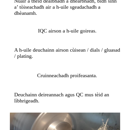
Nuair a thèid dealbhadh a dhearbhadh, bidh sinn
a’ tòiseachadh air a h-uile sgeadachadh a
dhèanamh.
IQC airson a h-uile goireas.
A h-uile deuchainn airson cùisean / dials / gluasad
/ plating.
Cruinneachadh proifeasanta.
Deuchainn deireannach agus QC mus tèid an
lìbhrigeadh.