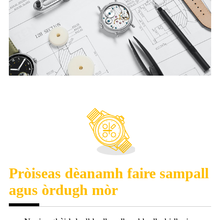
Pròiseas dèanamh faire sampall
agus òrdugh mòr