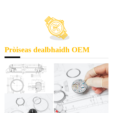
Pròiseas dealbhaidh OEM