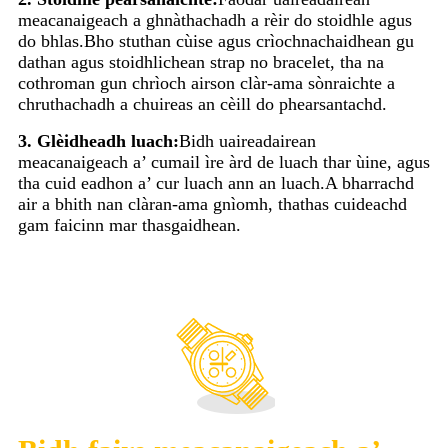
meacanaigeach a ghnàthachadh a rèir do stoidhle agus
do bhlas.Bho stuthan cùise agus crìochnachaidhean gu
dathan agus stoidhlichean strap no bracelet, tha na
cothroman gun chrìoch airson clàr-ama sònraichte a
chruthachadh a chuireas an cèill do phearsantachd.
3. Glèidheadh ​​luach:
Bidh uaireadairean
meacanaigeach a’ cumail ìre àrd de luach thar ùine, agus
tha cuid eadhon a’ cur luach ann an luach.A bharrachd
air a bhith nan clàran-ama gnìomh, thathas cuideachd
gam faicinn mar thasgaidhean.