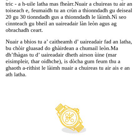
tric - a h-uile latha mas fheàrr.Nuair a chuireas tu air an
toiseach e, feumaidh tu an crùn a thionndadh gu deiseal
20 gu 30 tionndadh gus a thionndadh le làimh.Nì seo
cinnteach gu bheil an uaireadair làn leòn agus ag
obrachadh ceart.
Nuair a bhios tu a’ caitheamh d’ uaireadair fad an latha,
bu chòir gluasad do ghàirdean a chumail leòn.Ma
dh’fhàgas tu d’ uaireadair dheth airson ùine (mar
eisimpleir, thar oidhche), is dòcha gum feum thu a
ghaoth a-rithist le làimh nuair a chuireas tu air ais e an
ath latha.