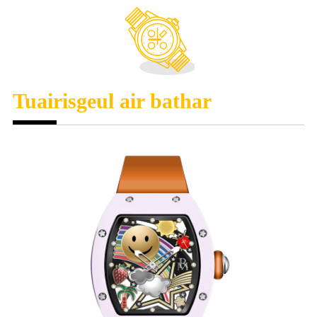
Tuairisgeul air bathar