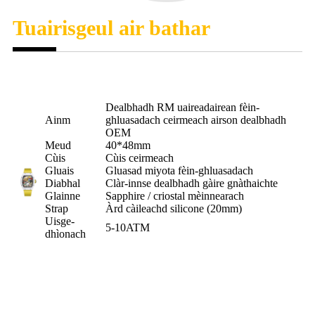
Tuairisgeul air bathar
Dealbhadh RM uaireadairean fèin-
Ainm
ghluasadach ceirmeach airson dealbhadh
OEM
Meud
40*48mm
Cùis
Cùis ceirmeach
Gluais
Gluasad miyota fèin-ghluasadach
Diabhal
Clàr-innse dealbhadh gàire gnàthaichte
Glainne
Sapphire / criostal mèinnearach
Strap
Àrd càileachd silicone (20mm)
Uisge-
5-10ATM
dhìonach