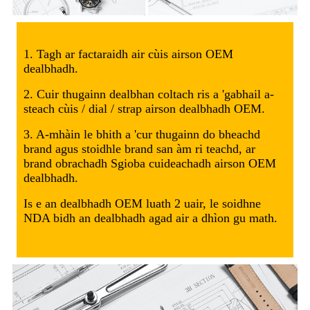
1. Tagh ar factaraidh air cùis airson OEM
dealbhadh.
2. Cuir thugainn dealbhan coltach ris a 'gabhail a-
steach cùis / dial / strap airson dealbhadh OEM.
3. A-mhàin le bhith a 'cur thugainn do bheachd
brand agus stoidhle brand san àm ri teachd, ar
brand obrachadh Sgioba cuideachadh airson OEM
dealbhadh.
Is e an dealbhadh OEM luath 2 uair, le soidhne
NDA bidh an dealbhadh agad air a dhìon gu math.