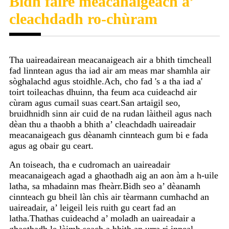
Bidh faire meacanaigeach a’
cleachdadh ro-chùram
Tha uaireadairean meacanaigeach air a bhith timcheall
fad linntean agus tha iad air am meas mar shamhla air
sòghalachd agus stoidhle.Ach, cho fad 's a tha iad a'
toirt toileachas dhuinn, tha feum aca cuideachd air
cùram agus cumail suas ceart.San artaigil seo,
bruidhnidh sinn air cuid de na rudan làitheil agus nach
dèan thu a thaobh a bhith a’ cleachdadh uaireadair
meacanaigeach gus dèanamh cinnteach gum bi e fada
agus ag obair gu ceart.
An toiseach, tha e cudromach an uaireadair
meacanaigeach agad a ghaothadh aig an aon àm a h-uile
latha, sa mhadainn mas fheàrr.Bidh seo a’ dèanamh
cinnteach gu bheil làn chìs air tèarmann cumhachd an
uaireadair, a’ leigeil leis ruith gu ceart fad an
latha.Thathas cuideachd a’ moladh an uaireadair a