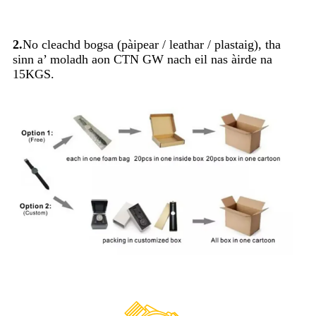
2.
No cleachd bogsa (pàipear / leathar / plastaig), tha
sinn a’ moladh aon CTN GW nach eil nas àirde na
15KGS.