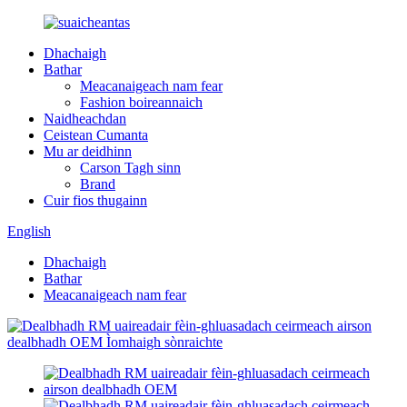
Dhachaigh
Bathar
Meacanaigeach nam fear
Fashion boireannaich
Naidheachdan
Ceistean Cumanta
Mu ar deidhinn
Carson Tagh sinn
Brand
Cuir fios thugainn
English
Dhachaigh
Bathar
Meacanaigeach nam fear