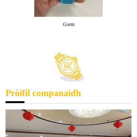
Gorm
Pròifil companaidh