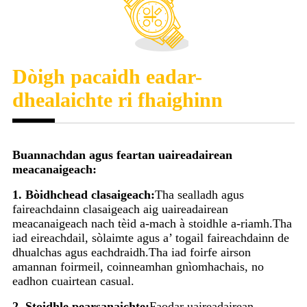
Dòigh pacaidh eadar-
dhealaichte ri fhaighinn
Buannachdan agus feartan uaireadairean
meacanaigeach:
1. Bòidhchead clasaigeach:
Tha sealladh agus
faireachdainn clasaigeach aig uaireadairean
meacanaigeach nach tèid a-mach à stoidhle a-riamh.Tha
iad eireachdail, sòlaimte agus a’ togail faireachdainn de
dhualchas agus eachdraidh.Tha iad foirfe airson
amannan foirmeil, coinneamhan gnìomhachais, no
eadhon cuairtean casual.
2. Stoidhle pearsanaichte:
Faodar uaireadairean