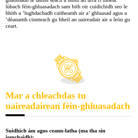
ghaothadh le làimh seach a bhith an urra ri inneal
lùbach fèin-ghluasadach sam bith oir cuidichidh seo le
bhith a ’lughdachadh caitheamh air a’ ghluasad agus a
’dèanamh cinnteach gu bheil an uaireadair air a leòn gu
ceart.
Mar a chleachdas tu
uaireadairean fèin-ghluasadach
Suidhich àm agus ceann-latha (ma tha sin
iomchaidh):